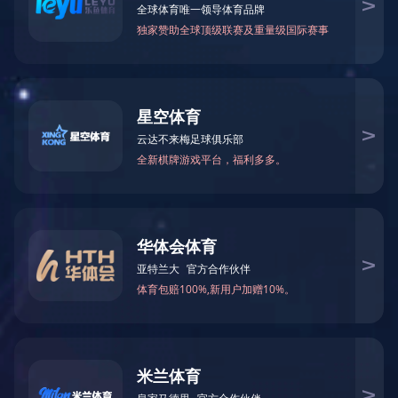
解决方案
0311-85382001
电话：
新闻动态
15831163099
电话：
service11@screw-flighting.com
邮箱：
联系我们
获取报价
相关产品
分享到
服务售后
0311-85382001