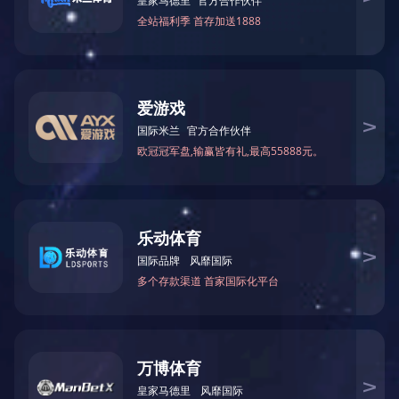
手机/微信
15831163099
企业邮箱
service11@screw-flighting.com