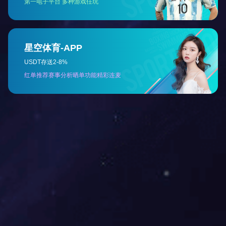
查看详情
查看详情
爬坡可移动式刮板输送机
XD-KFD-大型开放式螺
旋输送机