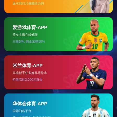
提交留言
相关产品
连续冷轧螺旋叶片
连续缠绕螺旋叶片