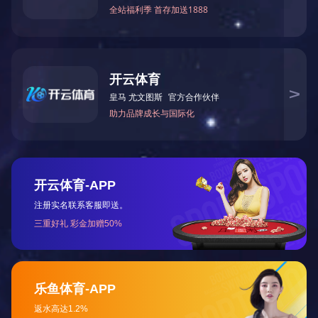
标签：
产品询价
填写您的电话和E-mail信息，将有助于我们及时与您取得联系，尽快
解决您提出的问题。