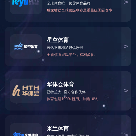
解决方案
新闻动态
联系我们
分体等厚叶片
查看详情
1
<
>
开云体育-开云体育(中国)官方网站