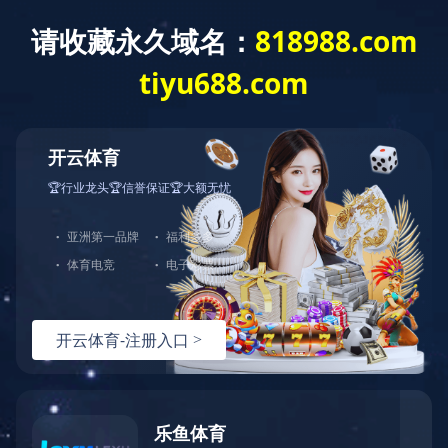
开云体育
language
开云体育
关于我们
开云体育-开
产品中心
云体育(中
Products
国)官方网站
开云体育
全部分类
定制服务