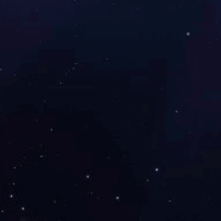
关于我们
开云体育-开云体育
定制
(中国)官方网站
公司介绍
定制
工厂车间
定制
螺旋叶片
生产设备
螺旋推进搅龙轴
资质荣誉
输送机系列
合作伙伴
分离滚筒系列
包装发货
辊系列
视频中心
斗式提升机系列
洗选机
壁炉
非标定制