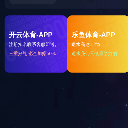
辊系列
洗选机
斗式提升机系列
洗选机
壁炉
非标定制
联系我们
服务热线：
0311-85382001
手机/微信：
1
5831163099 /
15833937206