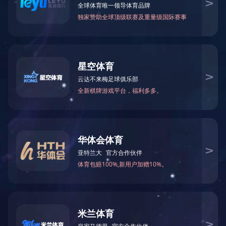
解决方案
双叶片绞龙与单叶片绞龙的关系
新闻动态
联系我们
理论上,双叶片绞龙与单叶片绞龙,如果螺距相同,它们的下料速度
是相同的;转速是相同的.下料多少于螺距和速度直接相关.实际
上,间隙漏料不同,双叶绞龙漏料较少,下料稍微多一点,单绞龙每
转一圈下料一次,双绞龙每转一圈下料两次,每次下料多少是单绞
龙下料的一半,可以解决下料不均匀的问题。
了解更多