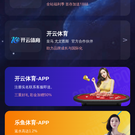
联系方式
地址：河北省石家庄经济技术开发区松江路199号
电话：0311-85382001 / 0311-85674606
手机：15831163099 / 15833937206
邮箱：service11@screw-flighting.com
网站分享
©2024 开云体育-开云体育(中国)官方网站
技术支持：
SEO