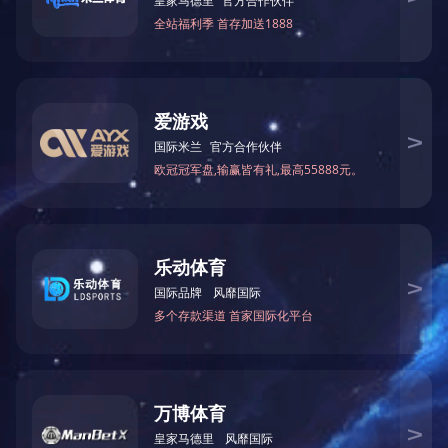
开云体育-开云体育(中国)官方网站
始于设计 · 精于工艺 · 重在加工 · 成于装配
提交留言