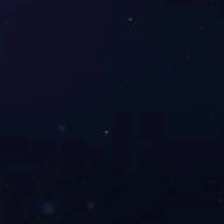
体育-开云体育(中国)官
始于设计 · 精于工艺 · 重在加工 · 成于装配
服务
解决方案
新闻动态
案例
开云体育
流程
行业资讯
全球动态