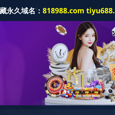
开云体育-开云体育(中国)
定制
解决
官方网站
服务
方案
+
XD-
螺旋输
工、农