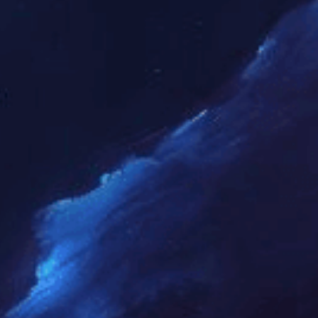
提出的问题。