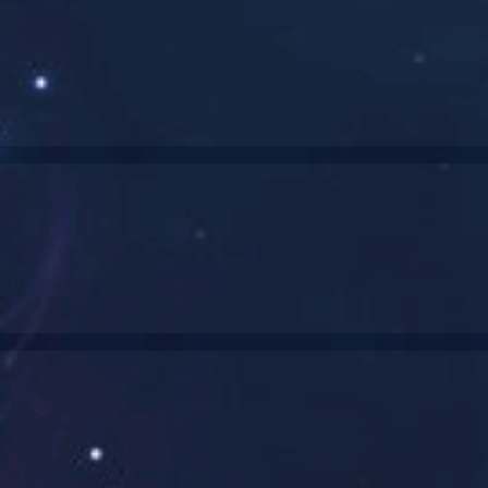
所属分
电话：
电话：
邮箱：
获
分享
是一种常用的输送设备，广泛应用于建筑、化工、农业等领域。
湿泥状物质。该设备的主要组成部分包括电机、螺旋轴以及封闭
。这种输送机的长度可以根据实际需求定制，最长可达几十米。