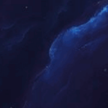
提交留言
相关产品
缠绕螺旋叶片
爬坡可移动式刮板输