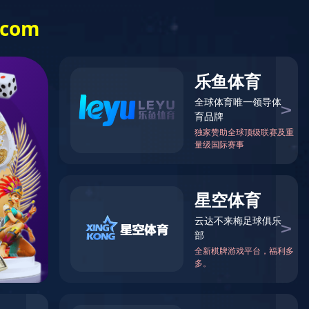
新闻
联系
language
动态
我们
KFD-大型开放式螺旋输送机
送机是一种常用的输送设备，广泛应用于建筑、化
业等领域。