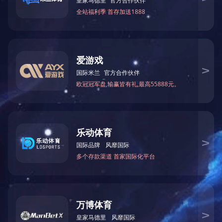
提交留言
联系方式
地址：河北省石家庄经济技术开发区松江路199号
电话：0311-85382001 / 0311-85674606
手机：15831163099 / 15833937206
邮箱：service11@screw-flighting.com
网站分享