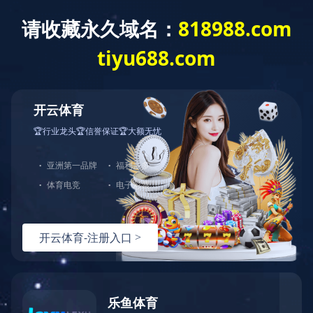
开云体育
language
开云体育
关于我们
开云体育-开
企业实力
云体育(中
Corporate Strength
国)官方网站
公司介绍
工厂车间
生产设备
资质荣誉
定制服务