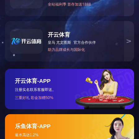
提交留言
联系方式
地址：河北省石家庄经济技术开发区松江路199号
电话：0311-85382001 / 0311-85674606
手机：15831163099 / 15833937206
邮箱：service11@screw-flighting.com
网站分享
©2024 开云体育-开云体育(中国)官方网站