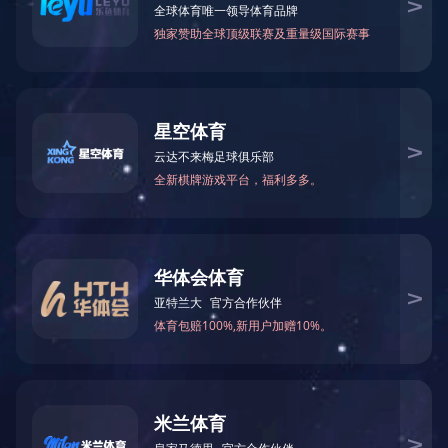
解决方案
工厂车间
机加车间
新闻动态
联系我们
工厂车间
外圆磨床
等离子切割机
动平衡机
焊接车间
连续冷轧叶片车间