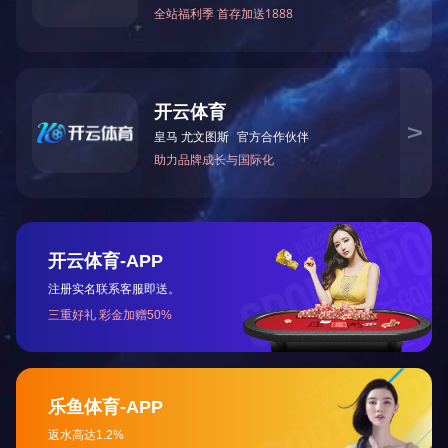
清仓机搅龙
查看详情
1
<
>