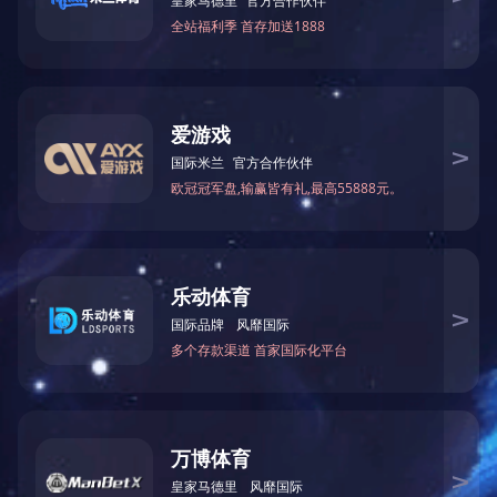
粮箱搅龙
棉箱搅龙
查看详情
查看详情
撒肥车搅龙
收获机搅龙
查看详情
查看详情