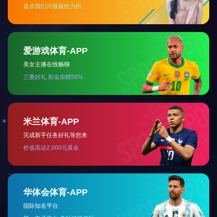
开云体育-开云体育(中国)官方网站
始于设计 · 精于工艺 · 重在加工 · 成于装配
提交留言
联系方式
地址：河北省石家庄经济技术开发区松江路199号