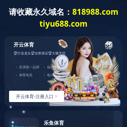
开云体育
language
开云体育
关于我们
开云体育-开
产品中心
云体育(中
Products
国)官方网站
开云体育
全部分类
定制服务