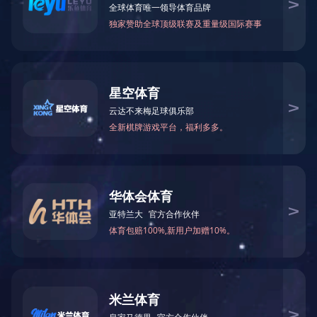
解决方案
新闻动态
联系我们
连续缠绕螺旋叶片
查看详情
1
<
>
开云体育-开云体育(中国)官方网站