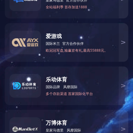
始于设计 · 精于工艺 · 重在加工 · 成于装配
提交留言
联系方式
地址：河北省石家庄经济技术开发区松江路199号
电话：0311-85382001 / 0311-85674606