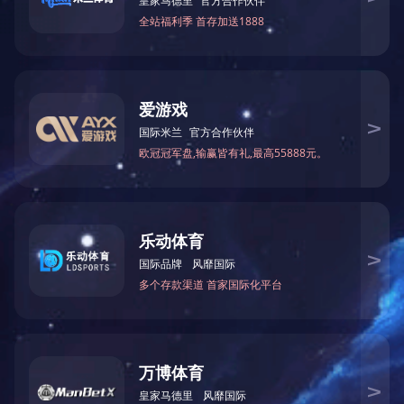
籽粒收割机-分离滚筒
籽粒收割机-喂入辊
查看详情
查看详情
籽粒收割机-脱粒滚筒
青贮取料滚筒
查看详情
查看详情