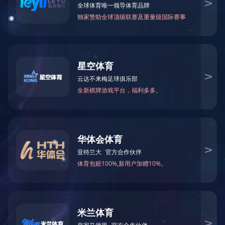
解决方案
新闻动态
联系我们
KFS-大型螺旋输送机
XD-KFD-大型开放式螺旋输
送机
查看详情
查看详情