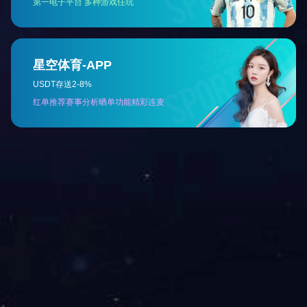
提交留言
联系方式
地址：河北省石家庄经济技术开发区松江路199号
电话：0311-85382001 / 0311-85674606
手机：15831163099 / 15833937206
邮箱：service11@screw-flighting.com