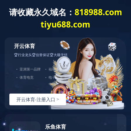
开云体育
language
开云体育
关于我们
开云体育-开
产品中心
云体育(中
Products
国)官方网站
开云体育
全部分类
定制服务