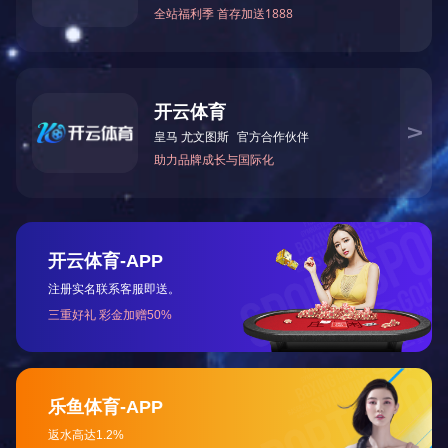
不锈钢螺旋输送机
XD-超大型矿用空心螺旋轴
查看详情
查看详情