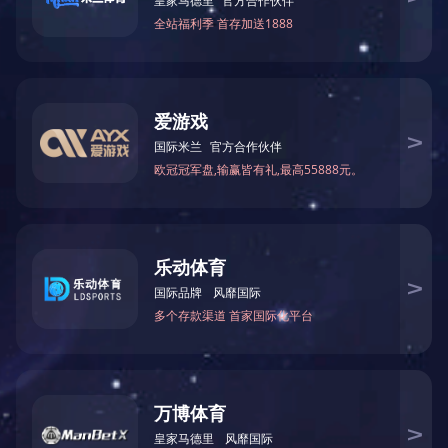
大型全密封螺旋输送机
小型不锈钢螺旋输送机
查看详情
查看详情
倾斜式不锈钢螺旋输送机
双螺旋不锈钢输送机
查看详情
查看详情