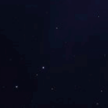
关于我们
开云体育-开云体育
定制
(中国)官方网站
公司介绍
定制
工厂车间
定制
螺旋叶片
生产设备
螺旋推进搅龙轴
资质荣誉
输送机系列
合作伙伴
分离滚筒系列
包装发货
辊系列
视频中心
斗式提升机系列
洗选机
壁炉
非标定制