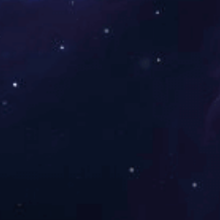
主要用于农牧业机械、环保机
主要用
械、工程建筑机械、矿山冶金设
械、工
备、电动化工设备、食品加工等
备、电
行业的零部件生产、自动化物流
行业的
查看详情
涂装及非标机械定制等。
涂装及
开云