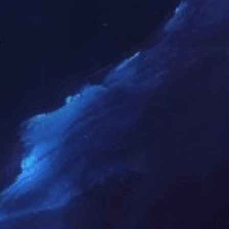
提出的问题。