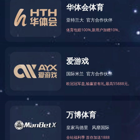
输送机系列
分离滚筒系列
辊系列
斗式提升机系列
洗选机
壁炉
非标定制