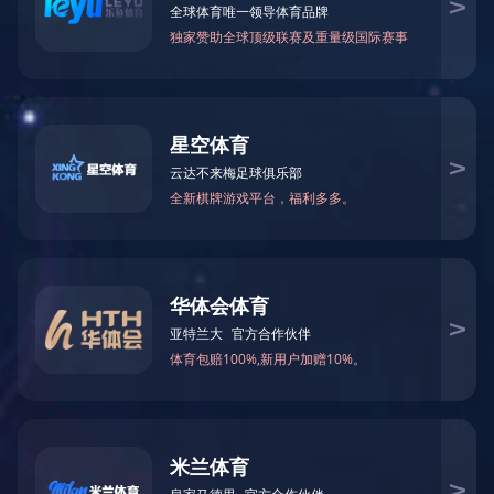
解决方案
0311-85382001
电话：
新闻动态
15831163099
电话：
service11@screw-flighting.com
邮箱：
联系我们
获取报价
相关产品
分享到
服务售后
0311-85382001