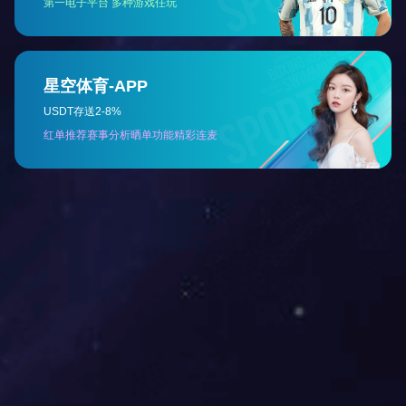
查看详情
查看详情
爬坡可移动式刮板输送机
XD-KFD-大型开放式螺
旋输送机