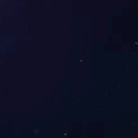
查看详情
查看详情
1
<
2
>
开云体育-开云体育(中国)官方网站
始于设计 · 精于工艺 · 重在加工 · 成于装配