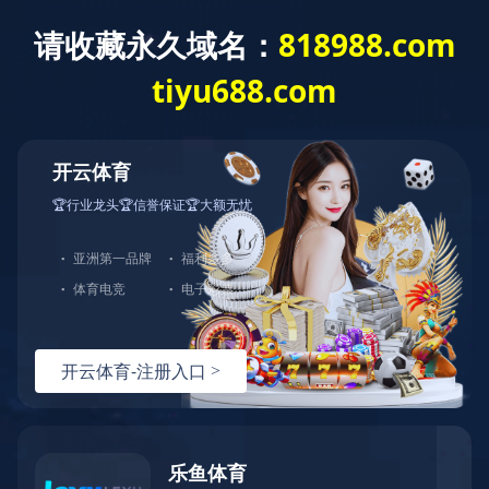
开云体育
language
开云体育
开云体育
关于我们
全部分类
开云体育-开
云体育(中
国)官方网站
地钻
定制服务
工程机械搅龙系列
所属分类：