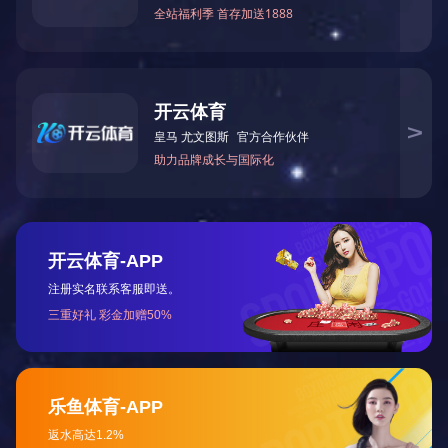
标签：
产品询价
填写您的电话和E-mail信息，将有助于我们及时与您取得联系，尽快
解决您提出的问题。