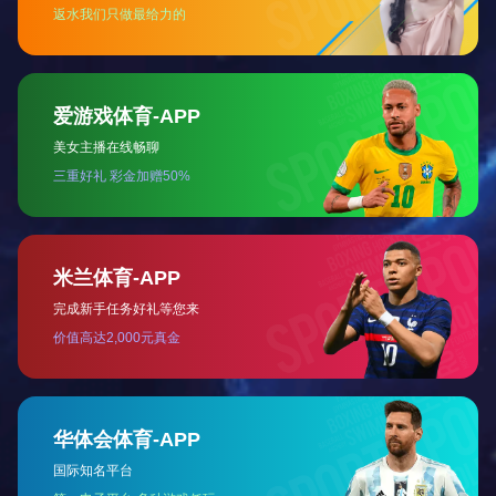
提交留言
相关产品
连续冷轧螺旋叶片
连续缠绕螺旋叶片