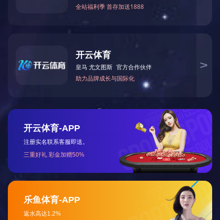
标签：
产品询价
填写您的电话和E-mail信息，将有助于我们及时与您取得联系，尽快
解决您提出的问题。