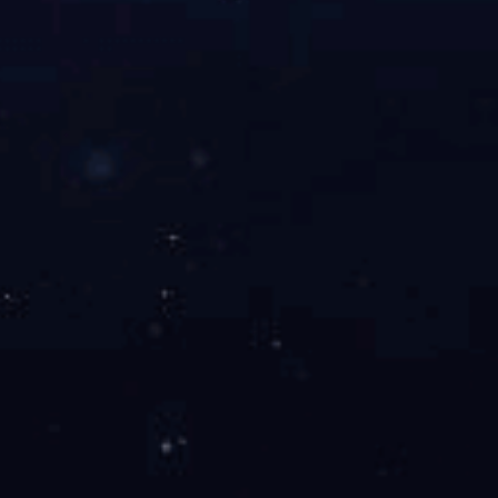
提交留言
联系方式
地址：河北省石家庄经济技术开发区松江路199号
电话：0311-85382001 / 0311-85674606
手机：15831163099 / 15833937206
邮箱：service11@screw-flighting.com
网站分享
©2024 开云体育-开云体育(中国)官方网站
技术支持：
SEO