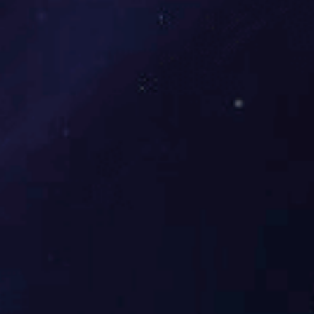
提交留言
相关产品
连续冷轧螺旋叶片
连续缠绕螺旋叶片