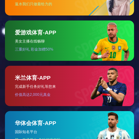
手机/微信
15831163099
企业邮箱
service11@screw-flighting.com