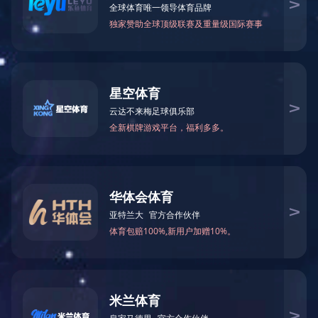
解决方案
选择搅拌机的搅拌器需要考虑多个因素，包括物料的性质、搅拌
新闻动态
目的、装置的几何尺寸、电机的功率、搅拌器的容量和几何形
状、转速和功率、材质、维护和清洁要求等。
联系我们
物料的性质
‌：不同的物料具有不同的粘度、密度、溶解度等性
质，需要选择适合的搅拌器来满足物料的搅拌要求。例如，对于
高粘度物料，需要选择具有较强搅拌能力和较高转速的搅拌器，
如推进式搅拌器‌。
搅拌目的
‌：不同的搅拌目的需要不同的搅拌器类型和尺寸。例
如，如果需要使物料混合均匀，可以选择推进式或涡轮式搅拌
器；如果需要使物料分散，可以选择锚式或框式搅拌器‌1。
装置的几何尺寸
‌：需要根据实际工艺要求和生产能力确定搅拌装
置的几何尺寸。例如，对于较大的反应釜，需要选择较大的搅拌
器直径和轴长，以提供足够的搅拌能力和覆盖整个釜内的物料‌
1。
电机的功率
‌：电机的功率需要根据搅拌器的功率需求确定，一般
来说，电机的功率需要满足搅拌器的最大功率需求，以确保搅拌