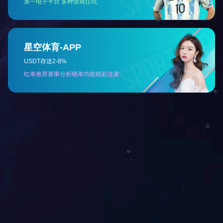
LSY 型螺旋输送机
开云体育-开云体育(中国)官方网站
始于设计 · 精于工艺 · 重在加工 · 成于装配