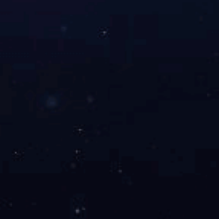
提交留言
联系方式
地址：河北省石家庄经济技术开发区松江路199号
电话：0311-85382001 / 0311-85674606
手机：15831163099 / 15833937206
邮箱：service11@screw-flighting.com
网站分享
©2024 开云体育-开云体育(中国)官方网站
技术支持：