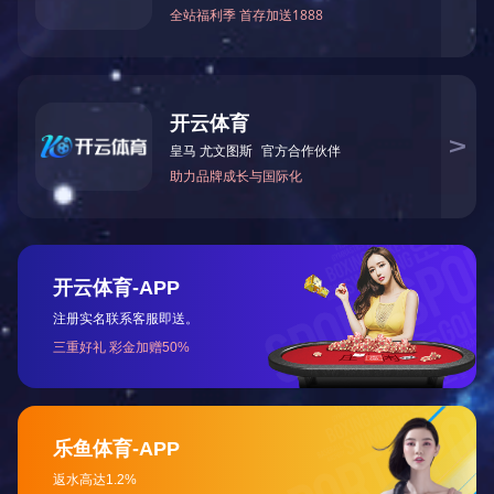
标签：
上一条：
如何选择化工搅拌机搅拌器和搅拌轴材料
无
下一条：
更多资讯